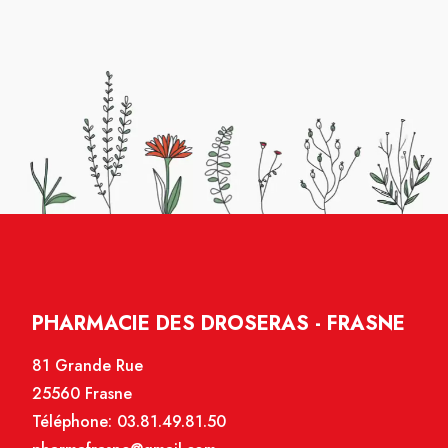
PHARMACIE DES DROSERAS - FRASNE
81 Grande Rue
25560 Frasne
Téléphone:
03.81.49.81.50