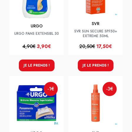
SVR
URGO
SVR SUN SECURE SPF50+
URGO PANS EXTENSIBL 30
EXTREME 50ML
4,90€
3,90€
20,50€
17,50€
JE LE PRENDS !
JE LE PRENDS !
-1€
-3€