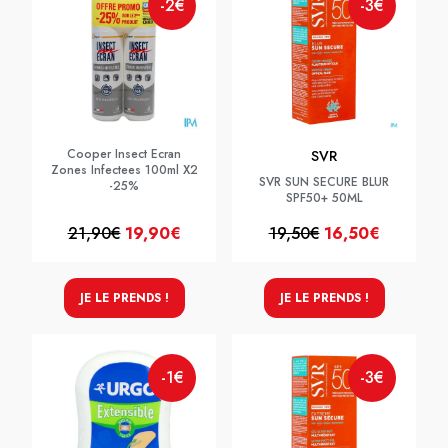
-2€
-3€
Cooper Insect Ecran
SVR
Zones Infectees 100ml X2
SVR SUN SECURE BLUR
-25%
SPF50+ 50ML
21,90€
19,90€
19,50€
16,50€
JE LE PRENDS !
JE LE PRENDS !
-1€
-3€