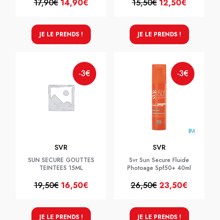
17,90€
14,90€
15,50€
12,50€
JE LE PRENDS !
JE LE PRENDS !
-3€
-3€
SVR
SVR
SUN SECURE GOUTTES
Svr Sun Secure Fluide
TEINTEES 15ML
Photoage Spf50+ 40ml
19,50€
16,50€
26,50€
23,50€
JE LE PRENDS !
JE LE PRENDS !