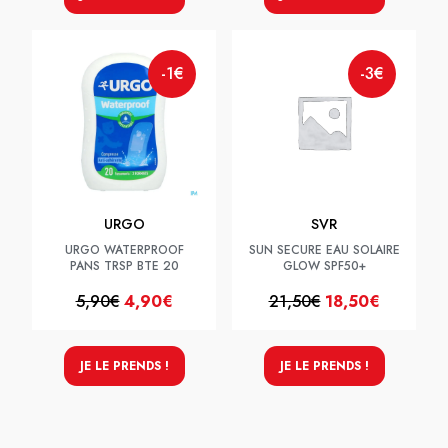
-1€
-3€
URGO
SVR
URGO WATERPROOF
SUN SECURE EAU SOLAIRE
PANS TRSP BTE 20
GLOW SPF50+
5,90€
4,90€
21,50€
18,50€
JE LE PRENDS !
JE LE PRENDS !