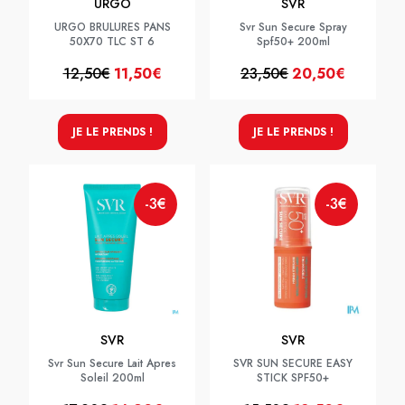
URGO
SVR
URGO BRULURES PANS
Svr Sun Secure Spray
50X70 TLC ST 6
Spf50+ 200ml
12,50€
11,50€
23,50€
20,50€
JE LE PRENDS !
JE LE PRENDS !
-3€
-3€
SVR
SVR
Svr Sun Secure Lait Apres
SVR SUN SECURE EASY
Soleil 200ml
STICK SPF50+