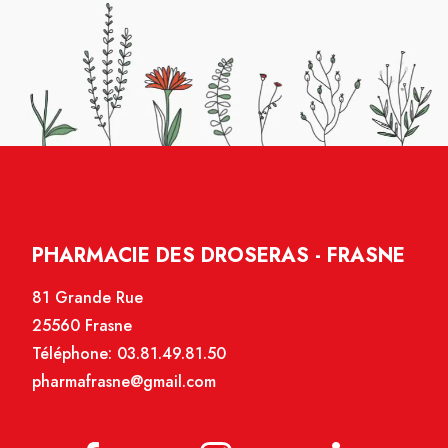
PHARMACIE DES DROSERAS - FRASNE
81 Grande Rue
25560 Frasne
Téléphone:
03.81.49.81.50
pharmafrasne@gmail.com