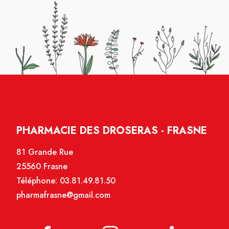
PHARMACIE DES DROSERAS - FRASNE
81 Grande Rue
25560 Frasne
Téléphone:
03.81.49.81.50
pharmafrasne@gmail.com