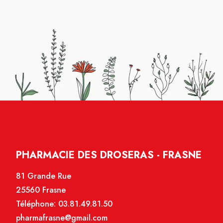
PHARMACIE DES DROSERAS - FRASNE
81 Grande Rue
25560 Frasne
Téléphone:
03.81.49.81.50
pharmafrasne@gmail.com