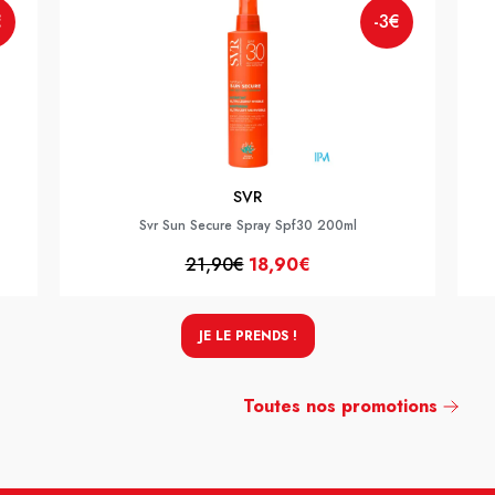
€
-3€
SVR
Svr Sun Secure Spray Spf30 200ml
21,90€
18,90€
JE LE PRENDS !
Toutes nos promotions