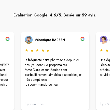
Evaluation Google:
4.6/5.
Basée sur
59 avis.
Véronique BARBEN
★
★
★
★
★
★
★
Je fréquente cette pharmacie depuis 30
Une équ
UVERT!
ans, j'ai connu 3 propriétaires.
l'écout
uver
Mme Darq et son équipe sont
précieu
 lundi
particulièrement aimables disponibles, et
sa visite
retour
très compétents.
mettre
Je recommande ce lieu.
il y a un mois
il y a 