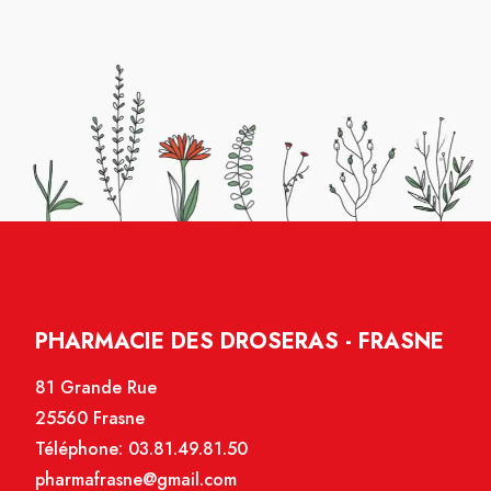
PHARMACIE DES DROSERAS - FRASNE
81 Grande Rue
25560 Frasne
Téléphone:
03.81.49.81.50
pharmafrasne@gmail.com