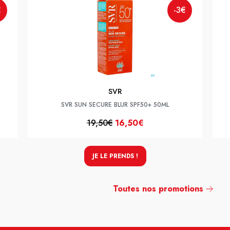
€
-3€
SVR
SVR SUN SECURE BLUR SPF50+ 50ML
19,50€
16,50€
JE LE PRENDS !
Toutes nos promotions