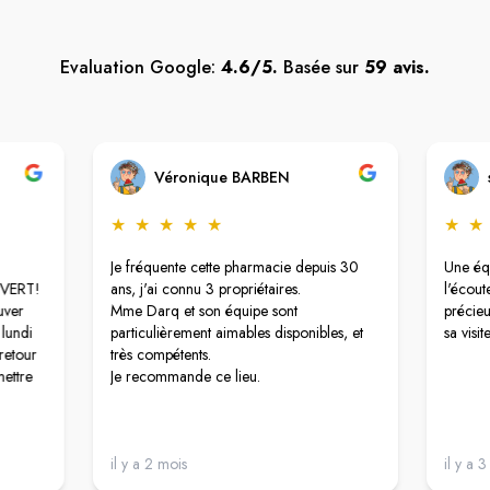
Evaluation Google:
4.6/5.
Basée sur
59 avis.
Véronique BARBEN
★
★
★
★
★
★
★
Je fréquente cette pharmacie depuis 30
Une équ
UVERT!
ans, j'ai connu 3 propriétaires.
l'écout
uver
Mme Darq et son équipe sont
précieu
 lundi
particulièrement aimables disponibles, et
sa visite
retour
très compétents.
mettre
Je recommande ce lieu.
il y a 2 mois
il y a 