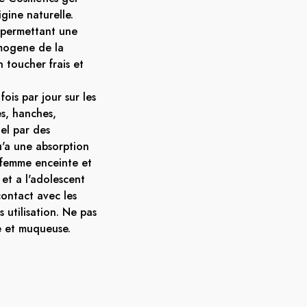
gine naturelle.
 permettant une
omogene de la
n toucher frais et
ois par jour sur les
es, hanches,
gel par des
u'a une absorption
a femme enceinte et
 et a l'adolescent
contact avec les
s utilisation. Ne pas
e et muqueuse.