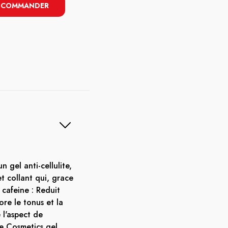
COMMANDER
n gel anti-cellulite,
et collant qui, grace
cafeine : Reduit
iore le tonus et la
 l'aspect de
ne Cosmetics gel